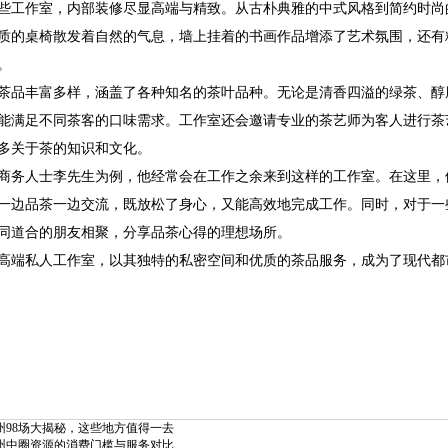
些工作室，内部装修尽显高端与精致。从古朴典雅的中式风格到简约时尚
质的桌椅散发着自然的气息，墙上挂着的书画作品增添了艺术氛围，还有
。
茶品丰富多样，涵盖了各种知名的茶叶品种。无论是清香四溢的绿茶、醇
能满足不同茶客的口味需求。工作室还会邀请专业的茶艺师为客人进行茶
多关于茶的知识和文化。
商务人士李先生为例，他经常会在工作之余来到这样的工作室。在这里，
一边品茶一边交流，既放松了身心，又能高效地完成工作。同时，对于一
同道合的朋友相聚，分享品茶心得的理想场所。
高端私人工作室，以其独特的私密空间和优质的茶品服务，成为了现代都
州98场大揭秘，这些地方值得一去
州中圈资源的消费门槛与服务对比