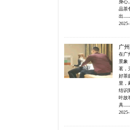
身心
品茶
出.....
2025-
广州
在广
景象
茗，
好茶
里，
结识
叶故
具.....
2025-