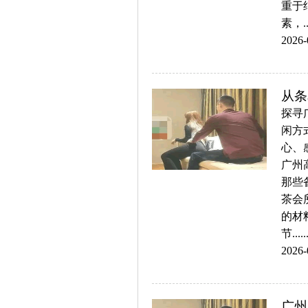
重于
素，...
2026-
从条
探寻
闲方
心、
广州
那些
茶会
的材
节.....
2026-
广州