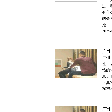
进，
有什
的会
池.....
2025-
广州
广州
性：
错的
息真
下真实
2025-
广州