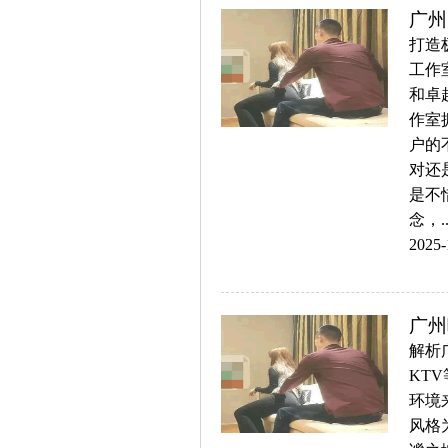
广州
打造
工作
和卓
作室
户的
对还
是不
念，...
2025-
广州
解析
KT
环境
风格