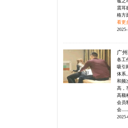
谧之
震耳
格方
看更
2025-
广州
各工
吸引
体系
和频
高，
高额
会员
会.....
2025-