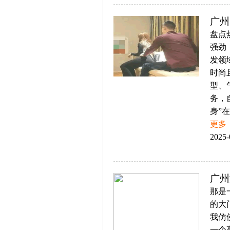
广州
盘点
强劲
发领
时尚
型、
务，
身”
更多
2025-
广州
那是
的大
我仿
一个