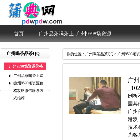
首页
广州品茶喝茶上
广州9598场资源
课微信
价格攻略微信联
广州喝茶品茶QQ
你的位置：
广州喝茶品茶QQ
>
广州9598
广州9598场资源价格
系方式推荐
攻略微信联系方式推荐
广州品茶喝茶上课
广州
微信
广州9598场资源价
_10
格攻略微信联系方
剖析
式推荐
国其
广州
港澳
技术
为客