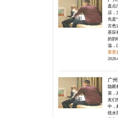
盘点
店，
先是
古色
茶应
的韵
溢，
看更
2026-
广州
隐匿
茶，
友们
中，
统水